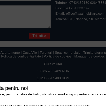
Telefon
:
0742/130130 0264/333
Fax
: + 40 264 333 147
Email
: office@axaimobiliare.com
Adresa
: Cluj-Napoca, Str. Memor
* sunt obligatorii
|
Apartamente
|
Case/Vile
|
Terenuri
|
Spatii comerciale
|
Trimite oferta t
Politica de confidentialitate
|
Politica de cookies
|
Manager de cookies
Curs valutar
1 Euro = 5.2489 RON
1 USD = 4.5480 RON
Ne gasiti si pe
ta pentru noi
, pentru analiza de trafic, statistici si marketing si pentru integrare cu
Copyright © 2009-2026 Axa Imobiliare