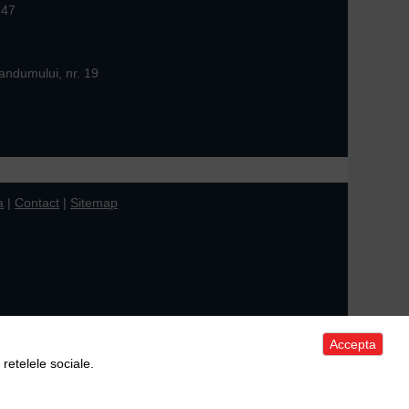
147
andumului, nr. 19
a
|
Contact
|
Sitemap
Accepta
 retelele sociale.