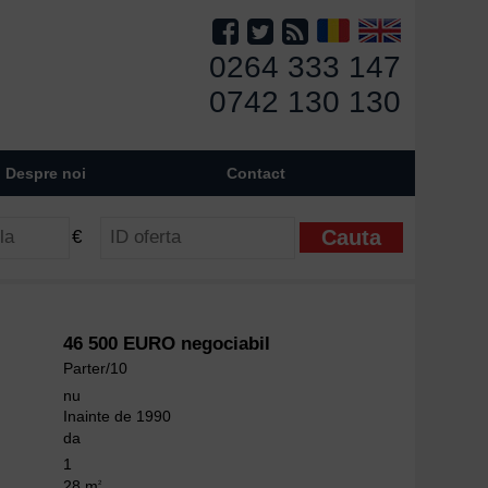
0264 333 147
0742 130 130
Despre noi
Contact
€
46 500 EURO negociabil
Parter/10
nu
Inainte de 1990
da
1
28 m
2