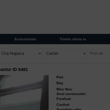
Exclusivitate
Trimite oferta ta
astur ID 5481
Pret
:
Etaj
:
Bloc Nou
:
Anul constructiei
:
Finalizat
:
Confort
:
Suprafata utila
: