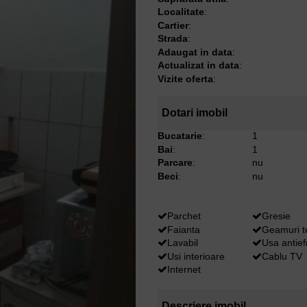
Localitate
:
Cartier
:
Strada
:
Adaugat in data
:
Actualizat in data
:
Vizite oferta
:
Dotari imobil
Bucatarie
:
1
Bai
:
1
Parcare
:
nu
Beci
:
nu
Parchet
Gresie
Faianta
Geamuri 
Lavabil
Usa antief
Usi interioare
Cablu TV
Internet
Descriere imobil