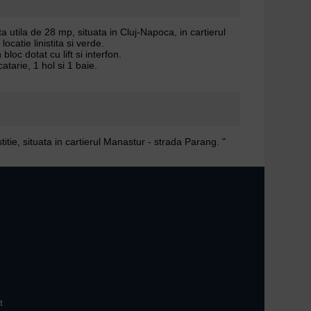
 utila de 28 mp, situata in Cluj-Napoca, in cartierul
ocatie linistita si verde.
bloc dotat cu lift si interfon.
arie, 1 hol si 1 baie.
itie, situata in cartierul Manastur - strada Parang. "
t