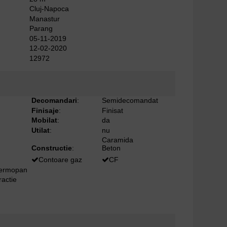
Cluj-Napoca
Manastur
Parang
05-11-2019
12-02-2020
12972
Decomandari
:
Semidecomandat
Finisaje
:
Finisat
Mobilat
:
da
Utilat
:
nu
Caramida
Constructie
:
Beton
Contoare gaz
CF
termopan
ractie