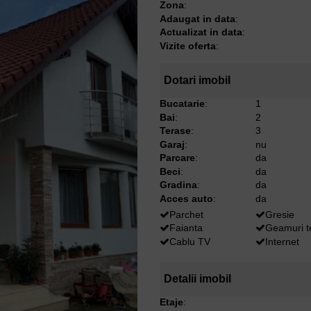
Zona
:
Adaugat in data
:
Actualizat in data
:
Vizite oferta
:
Dotari imobil
Bucatarie
:
1
Bai
:
2
Terase
:
3
Garaj
:
nu
Parcare
:
da
Beci
:
da
Gradina
:
da
Acces auto
:
da
Parchet
Gresie
Faianta
Geamuri 
Cablu TV
Internet
Detalii imobil
Etaje
: