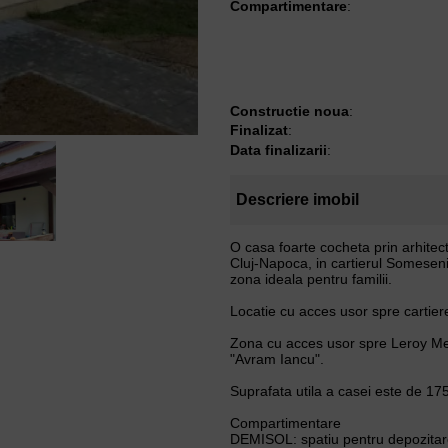
Compartimentare
:
Constructie noua
:
Finalizat
:
Data finalizarii
:
Descriere imobil
O casa foarte cocheta prin arhitec
Cluj-Napoca, in cartierul Someseni, z
zona ideala pentru familii.
Locatie cu acces usor spre cartierel
Zona cu acces usor spre Leroy Merl
"Avram Iancu".
Suprafata utila a casei este de 17
Compartimentare
DEMISOL: spatiu pentru depozitar