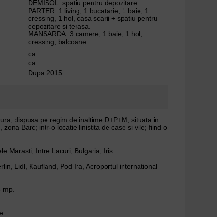
DEMISOL: spatiu pentru depozitare.
PARTER: 1 living, 1 bucatarie, 1 baie, 1
dressing, 1 hol, casa scarii + spatiu pentru
depozitare si terasa.
MANSARDA: 3 camere, 1 baie, 1 hol,
dressing, balcoane.
da
da
Dupa 2015
tura, dispusa pe regim de inaltime D+P+M, situata in
ona Barc; intr-o locatie linistita de case si vile; fiind o
e Marasti, Intre Lacuri, Bulgaria, Iris.
in, Lidl, Kaufland, Pod Ira, Aeroportul international
5 mp.
e.