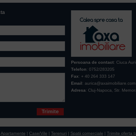
cta
Persoana de contact
: Ciuca Aur
Telefon
:
0752/283205
Fax
: + 40 264 333 147
Email
: aurica@axaimobiliare.com
Adresa
: Cluj-Napoca, Str. Memor
* sunt obligatorii
|
Apartamente
|
Case/Vile
|
Terenuri
|
Spatii comerciale
|
Trimite oferta t