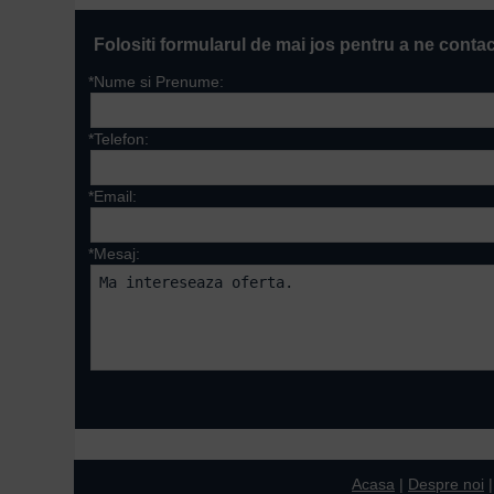
Folositi formularul de mai jos pentru a ne conta
*Nume si Prenume:
*Telefon:
*Email:
*Mesaj:
Campurile marcate cu 
Acasa
|
Despre noi