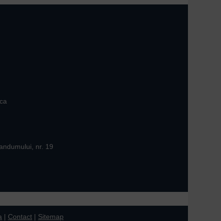
ica
andumului, nr. 19
a
|
Contact
|
Sitemap