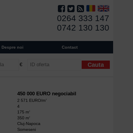
0264 333 147
0742 130 130
Despre noi
Contact
€
450 000 EURO negociabil
2 571 EURO/m
2
4
175 m
2
350 m
2
Cluj-Napoca
Someseni