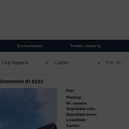
Exclusivitate
Trimite oferta ta
 Someseni ID 6153
Pret
:
Pret/mp
:
Nr. camere
:
Suprafata utila
:
Suprafata teren
:
Localitate
:
Cartier
: