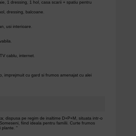
ie, 1 dressing, 1 hol, casa scarii + spatiu pentru
l, dressing, balcoane.
, usi interioare.
vabila.
 TV cablu, internet.
p, imprejmuit cu gard si frumos amenajat cu alei
ata; dispusa pe regim de inaltime D+P+M, situata intr-o
l Someseni, fiind ideala pentru familii. Curte frumos
 plante. "