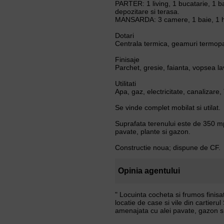
PARTER: 1 living, 1 bucatarie, 1 ba
depozitare si terasa.
MANSARDA: 3 camere, 1 baie, 1 ho
Dotari
Centrala termica, geamuri termopan
Finisaje
Parchet, gresie, faianta, vopsea la
Utilitati
Apa, gaz, electricitate, canalizare,
Se vinde complet mobilat si utilat.
Suprafata terenului este de 350 m
pavate, plante si gazon.
Constructie noua; dispune de CF.
Opinia agentului
" Locuinta cocheta si frumos finis
locatie de case si vile din cartieru
amenajata cu alei pavate, gazon si