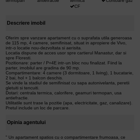
termopan
antiefractie
termica
Contoare gaz
CF
Descriere imobil
Oferim spre vanzare apartament cu o suprafata utila generoasa
de 115 mp, 4 camere, semifinisat, situat in apropiere de Vivo,
intr-o locatie nou-dezvoltata si aerisita.
Locatia dispune de acces usor spre cartierul Manastur, dar si
spre Floresti.
Pozitionare: parter / P+4E intr-un bloc nou finalizat. Fiind la
parter, imobilul are gradina de 90 mp.
Compartimentare: 4 camere (3 dormitoare, 1 living), 1 bucatarie,
2 bai, hol + 1 balcon deschis.
Se vinde la stadiul de semifinisat cu sapa autonivelanta, peretii
gletuiti si tencuiti.
Dotari: centrala termica, calorifere, geamuri termopan, usa
antiefractie.
Utilitatile sunt trase la pozitie (apa, electricitate, gaz, canalizare).
Pretul include un loc de parcare.
Opinia agentului
" Un apartament spatios cu o compartimentare frumoasa, ce