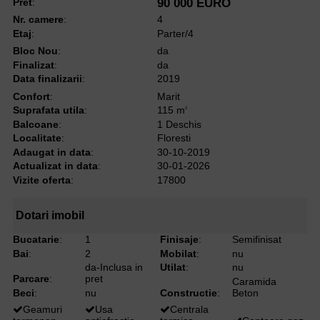
Pret
:
90 000 EURO
Nr. camere
:
4
Etaj
:
Parter/4
Bloc Nou
:
da
Finalizat
:
da
Data finalizarii
:
2019
Confort
:
Marit
Suprafata utila
:
115 m
2
Balcoane
:
1 Deschis
Localitate
:
Floresti
Adaugat in data
:
30-10-2019
Actualizat in data
:
30-01-2026
Vizite oferta
:
17800
Dotari imobil
Bucatarie
:
1
Finisaje
:
Semifinisat
Bai
:
2
Mobilat
:
nu
da-Inclusa in
Utilat
:
nu
Parcare
:
pret
Caramida
Beci
:
nu
Constructie
:
Beton
Geamuri
Usa
Centrala