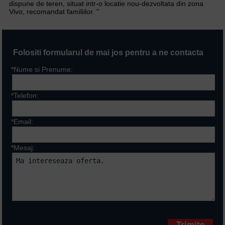
dispune de teren, situat intr-o locatie nou-dezvoltata din zona
Vivo, recomandat familiilor. "
Folositi formularul de mai jos pentru a ne contacta
*Nume si Prenume:
*Telefon:
*Email:
*Mesaj:
Campurile marcate cu * sunt
obligatorii