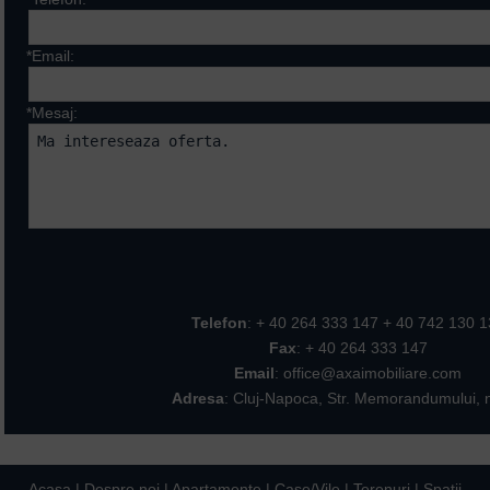
*Email:
*Mesaj:
Campurile marcate cu * sunt ob
Telefon
: + 40 264 333 147 + 40 742 130 
Fax
: + 40 264 333 147
Email
: office@axaimobiliare.com
Adresa
: Cluj-Napoca, Str. Memorandumului, n
Acasa
|
Despre noi
|
Apartamente
|
Case/Vile
|
Terenuri
|
Spatii